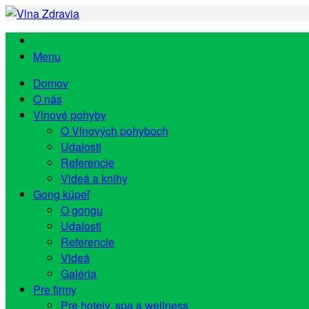
Menu
Domov
O nás
Vlnové pohyby
O Vlnových pohyboch
Udalosti
Referencie
Videá a knihy
Gong kúpeľ
O gongu
Udalosti
Referencie
Videá
Galéria
Pre firmy
Pre hotely, spa a wellness