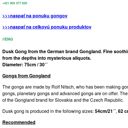
+421 905 377 820
>>>naspať na ponuku gongov
>>>naspať na celkovú ponuku produktov
//ENG
Dusk Gong from the German brand Gongland. Fine soothing
from the depths into mysterious aliquots.
Diameter: 75cm / 30´´
Gongs from Gongland
The gongs are made by Rolf Nitsch, who has been making gongs
gongs, planetary gongs and advanced gongs are on offer. Thei
of the Gongland brand for Slovakia and the Czech Republic.
Dusk gong is produced in the following sizes:
54cm/21´´
,
62 c
Recommended