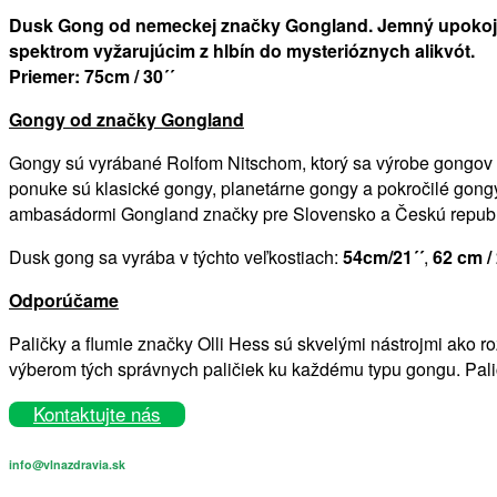
Dusk Gong od nemeckej značky Gongland. Jemný upokojuj
spektrom vyžarujúcim z hlbín do mysterióznych alikvót.
Priemer: 75cm / 30´´
Gongy od značky Gongland
Gongy sú vyrábané Rolfom Nitschom, ktorý sa výrobe gongov v
ponuke sú klasické gongy, planetárne gongy a pokročilé gongy
ambasádormi Gongland značky pre Slovensko a Českú republ
Dusk gong sa vyrába v týchto veľkostiach:
54cm/21´´
,
62 cm / 
Odporúčame
Paličky a flumie značky Olli Hess sú skvelými nástrojmi ako 
výberom tých správnych paličiek ku každému typu gongu. Pal
Kontaktujte nás
info@vlnazdravia.sk