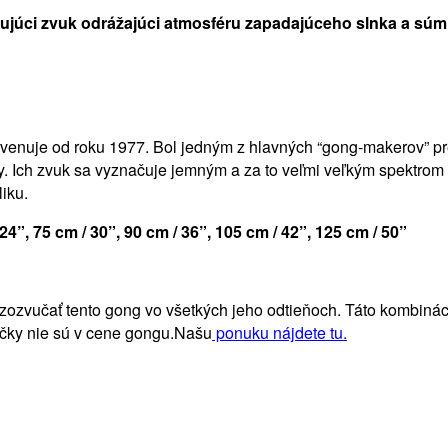
úci zvuk odrážajúci atmosféru zapadajúceho slnka a súm
enuje od roku 1977. Bol jedným z hlavných “gong-makerov” pre
. Ich zvuk sa vyznačuje jemným a za to veľmi veľkým spektrom 
iku.
24”, 75 cm / 30”, 90 cm / 36”, 105 cm / 42”, 125 cm / 50”
rozozvučať tento gong vo všetkých jeho odtieňoch. Táto kombiná
ičky nie sú v cene gongu.Našu
ponuku nájdete tu.