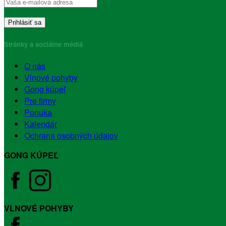
Stránky a sociálne médiá
O nás
Vlnové pohyby
Gong kúpeľ
Pre firmy
Ponuka
Kalendár
Ochrana osobných údajov
GONG KÚPEĽ
VLNOVÉ POHYBY