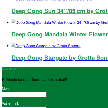
Deep Gong Sun 34´´/85 cm by Grot
Deep Gong Mandala Winter Flower 
Deep Gong Stargate by Grotta Son
Newsletter
Prihláste sa na odber noviniek a akcií!
Meno
Váš e-mail: