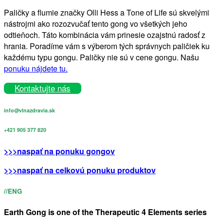
Paličky a flumie značky Olli Hess a Tone of Life sú skvelými
nástrojmi ako rozozvučať tento gong vo všetkých jeho
odtieňoch. Táto kombinácia vám prinesie ozajstnú radosť z
hrania. Poradíme vám s výberom tých správnych paličiek ku
každému typu gongu. Paličky nie sú v cene gongu. Našu
ponuku nájdete tu.
Kontaktujte nás
info@vlnazdravia.sk
+421 905 377 820
>>>naspať na ponuku gongov
>>>naspať na celkovú ponuku produktov
//ENG
Earth Gong is one of the Therapeutic 4 Elements series