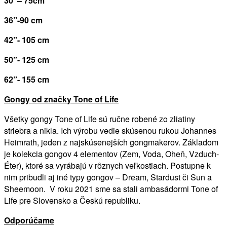
30
”
– 75cm
36”-90 cm
42”- 105 cm
50”- 125 cm
62”- 155 cm
Gongy od značky Tone of Life
Všetky gongy Tone of Life sú ručne robené zo zliatiny
striebra a nikla. Ich výrobu vedie skúsenou rukou Johannes
Heimrath, jeden z najskúsenejších gongmakerov. Základom
je kolekcia gongov 4 elementov (Zem, Voda, Oheň, Vzduch-
Éter), ktoré sa vyrábajú v rôznych veľkostiach. Postupne k
nim pribudli aj iné typy gongov – Dream, Stardust či Sun a
Sheemoon. V roku 2021 sme sa stali ambasádormi Tone of
Life pre Slovensko a Českú republiku.
Odporúčame