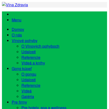
Menu
Domov
O nás
Vlnové pohyby
O Vlnových pohyboch
Udalosti
Referencie
Videá a knihy
Gong kúpeľ
O gongu
Udalosti
Referencie
Videá
Galéria
Pre firmy
Pre hotely, spa a wellness