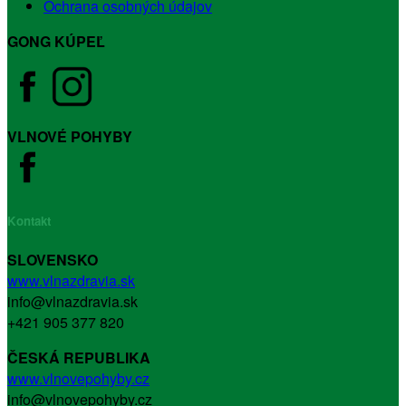
Ochrana osobných údajov
GONG KÚPEĽ
VLNOVÉ POHYBY
Kontakt
SLOVENSKO
www.vlnazdravia.sk
info@vlnazdravia.sk
+421 905 377 820
ČESKÁ REPUBLIKA
www.vlnovepohyby.cz
info@vlnovepohyby.cz