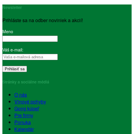
Newsletter
Prihláste sa na odber noviniek a akcií!
Meno
Váš e-mail:
Stránky a sociálne médiá
O nás
Vlnové pohyby
Gong kúpeľ
Pre firmy
Ponuka
Kalendár