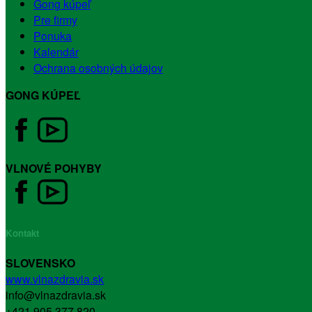
Gong kúpeľ
Pre firmy
Ponuka
Kalendár
Ochrana osobných údajov
GONG KÚPEĽ
VLNOVÉ POHYBY
Kontakt
SLOVENSKO
www.vlnazdravia.sk
info@vlnazdravia.sk
+421 905 377 820