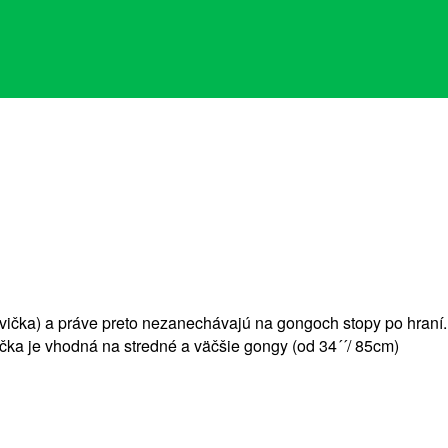
ička) a práve preto nezanechávajú na gongoch stopy po hraní. 
čka je vhodná na stredné a väčšie gongy (od 34´´/ 85cm)