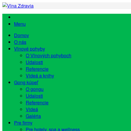
Menu
Domov
O nás
Vlnové pohyby
O Vlnových pohyboch
Udalosti
Referencie
Videá a knihy
Gong kúpeľ
O gongu
Udalosti
Referencie
Videá
Galéria
Pre firmy
Pre hotely, spa a wellness