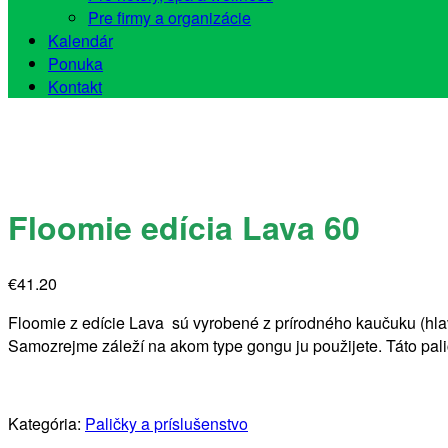
Pre firmy a organizácie
Kalendár
Ponuka
Kontakt
Floomie edícia Lava 60
€
41.20
Floomie z edície Lava sú vyrobené z prírodného kaučuku (hlav
Samozrejme záleží na akom type gongu ju použijete. Táto pali
Kategória:
Paličky a príslušenstvo