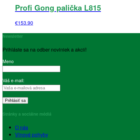
Profi Gong palička L815
€
153.90
Newsletter
Prihláste sa na odber noviniek a akcií!
Meno
Váš e-mail:
Stránky a sociálne médiá
O nás
Vlnové pohyby