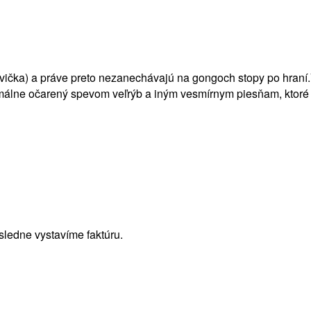
vička) a práve preto nezanechávajú na gongoch stopy po hraní.
málne očarený spevom veľrýb a iným vesmírnym piesňam, ktoré 
sledne vystavíme faktúru.