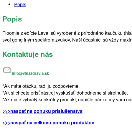
Popis
Popis
Floomie z edície Lava sú vyrobené z prírodného kaučuku (hla
svoj gong iným spektrom zvukov. Naši účastníci sú vždy maxi
Kontaktuje nás
info@vlnazdravia.sk
*Ak máte otázku, radi ju zodpovieme.
*Ak si chcete prísť nástroj vyskúšať, dohodneme si stretnutie.
*Ak máte vybratý konkrétny produkt, napíšte nám a my vám ná
>>>naspať na ponuku príslušenstva
>>>naspať na celkovú ponuku produktov