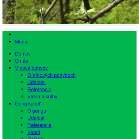
Menu
Domov
O nás
Vlnové pohyby
O Vlnových pohyboch
Udalosti
Referencie
Videá a knihy
Gong kúpeľ
O gongu
Udalosti
Referencie
Videá