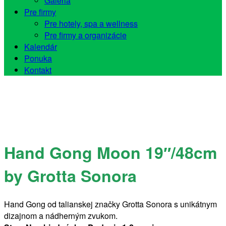
Galéria
Pre firmy
Pre hotely, spa a wellness
Pre firmy a organizácie
Kalendár
Ponuka
Kontakt
Hand Gong Moon 19″/48cm
by Grotta Sonora
Hand Gong od talianskej značky Grotta Sonora s unikátnym
dizajnom a nádherným zvukom.