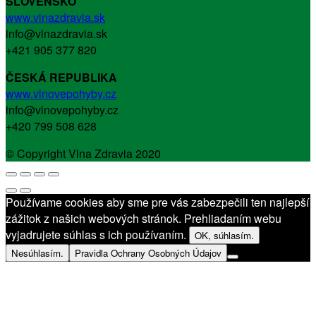
SLOVENSKO
www.vlnazdravia.sk
info@vlnazdravia.sk
+421 905 377 820
ČESKÁ REPUBLIKA
www.vlnovepohyby.cz
info@vlnovepohyby.cz
+420 799 508 628
© Copyright Vlna Zdravia 2020
Používame cookies aby sme pre vás zabezpečili ten najlepší
zážitok z našich webových stránok. Prehliadaním webu
vyjadrujete súhlas s ich používaním.
OK, súhlasím.
Nesúhlasím.
Pravidla Ochrany Osobných Údajov