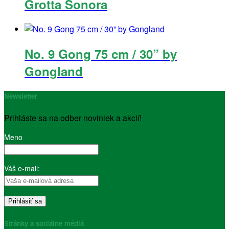
Grotta Sonora
No. 9 Gong 75 cm / 30” by
Gongland
Newsletter
Prihláste sa na odber noviniek a akcií!
Meno
Váš e-mail:
Stránky a sociálne médiá