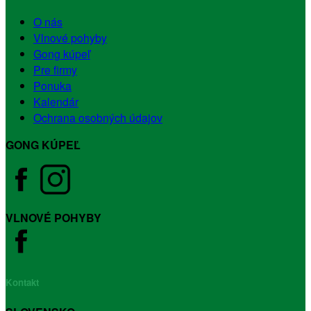
O nás
Vlnové pohyby
Gong kúpeľ
Pre firmy
Ponuka
Kalendár
Ochrana osobných údajov
GONG KÚPEĽ
VLNOVÉ POHYBY
Kontakt