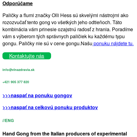
Odporúčame
Paličky a flumi značky Olli Hess sú skvelými nástrojmi ako
rozozvučať tento gong vo všetkých jeho odtieňoch. Táto
kombinácia vám prinesie ozajstnú radosť z hrania. Poradíme
vám s výberom tých správnych paličiek ku každému typu
gongu. Paličky nie sú v cene gongu.Našu
ponuku nájdete tu.
Kontaktujte nás
info@vlnazdravia.sk
+421 905 377 820
>>>naspať na ponuku gongov
>>>naspať na celkovú ponuku produktov
//ENG
Hand Gong from the Italian producers of experimental