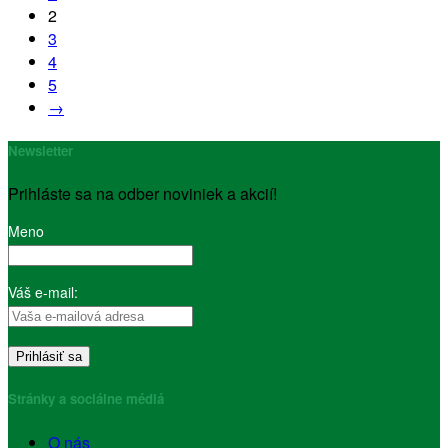
2
3
4
5
→
Newsletter
Prihláste sa na odber noviniek a akcií!
Meno
Váš e-mail:
Stránky a sociálne médiá
O nás