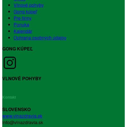
Vlnové pohyby
Gong kúpeľ
Pre firmy
Ponuka
Kalendár
Ochrana osobných údajov
GONG KÚPEĽ
VLNOVÉ POHYBY
Kontakt
SLOVENSKO
www.vlnazdravia.sk
info@vlnazdravia.sk