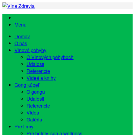
Menu
Domov
O nás
Vlnové pohyby
O Vlnových pohyboch
Udalosti
Referencie
Videá a knihy
Gong kúpeľ
O gongu
Udalosti
Referencie
Videá
Galéria
Pre firmy
Pre hotely, spa a wellness