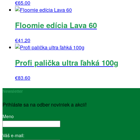
€
65.00
Floomie edícia Lava 60
€
41.20
Profi palička ultra ľahká 100g
€
83.60
Newsletter
Prihláste sa na odber noviniek a akcií!
Meno
Váš e-mail: