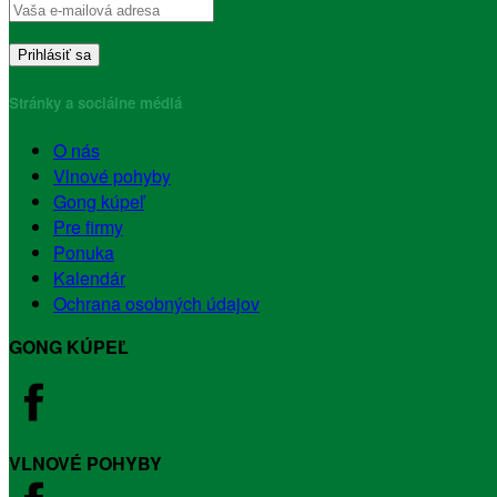
Stránky a sociálne médiá
O nás
Vlnové pohyby
Gong kúpeľ
Pre firmy
Ponuka
Kalendár
Ochrana osobných údajov
GONG KÚPEĽ
VLNOVÉ POHYBY