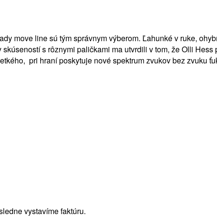
z rady move line sú tým správnym výberom. Ľahunké v ruke, ohyb
y skúseností s rôznymi paličkami ma utvrdili v tom, že Olli Hess
šetkého, pri hraní poskytuje nové spektrum zvukov bez zvuku ťu
sledne vystavíme faktúru.