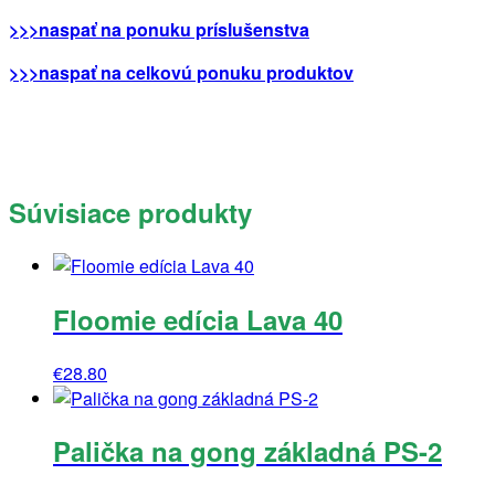
>>>naspať na ponuku príslušenstva
>>>naspať na celkovú ponuku produktov
Súvisiace produkty
Floomie edícia Lava 40
€
28.80
Palička na gong základná PS-2