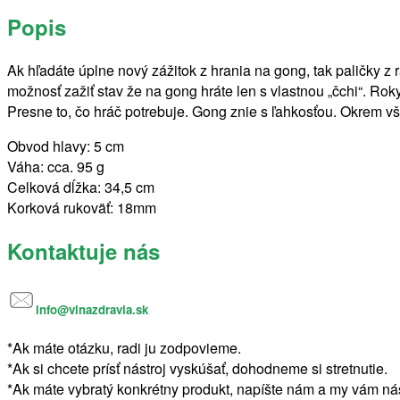
Popis
Ak hľadáte úplne nový zážitok z hrania na gong, tak paličky 
možnosť zažiť stav že na gong hráte len s vlastnou „čchi“. Rok
Presne to, čo hráč potrebuje. Gong znie s ľahkosťou. Okrem v
Obvod hlavy: 5 cm
Váha: cca. 95 g
Celková dĺžka: 34,5 cm
Korková rukoväť: 18mm
Kontaktuje nás
info@vlnazdravia.sk
*Ak máte otázku, radi ju zodpovieme.
*Ak si chcete prísť nástroj vyskúšať, dohodneme si stretnutie.
*Ak máte vybratý konkrétny produkt, napíšte nám a my vám ná