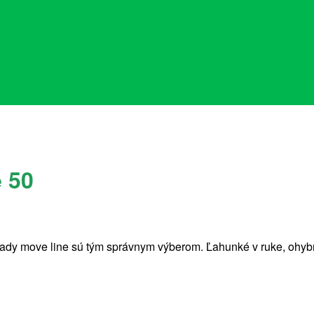
e 50
z rady move line sú tým správnym výberom. Ľahunké v ruke, ohyb