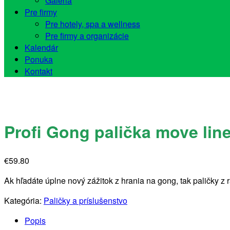
Galéria
Pre firmy
Pre hotely, spa a wellness
Pre firmy a organizácie
Kalendár
Ponuka
Kontakt
Profi Gong palička move lin
€
59.80
Ak hľadáte úplne nový zážitok z hrania na gong, tak paličky 
Kategória:
Paličky a príslušenstvo
Popis