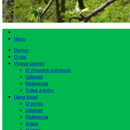
Menu
Domov
O nás
Vlnové pohyby
O Vlnových pohyboch
Udalosti
Referencie
Videá a knihy
Gong kúpeľ
O gongu
Udalosti
Referencie
Videá