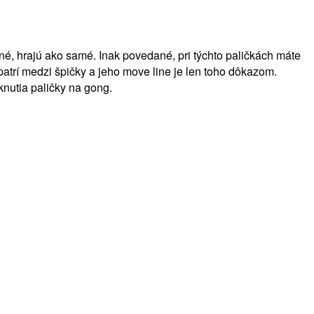
né, hrajú ako samé. Inak povedané, pri týchto paličkách máte
 patrí medzi špičky a jeho move line je len toho dôkazom.
knutia paličky na gong.