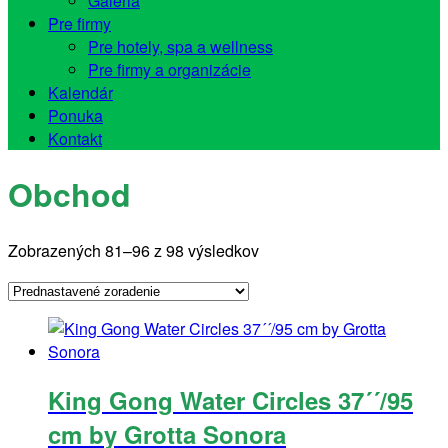
Galéria
Pre firmy
Pre hotely, spa a wellness
Pre firmy a organizácie
Kalendár
Ponuka
Kontakt
Obchod
Zobrazených 81–96 z 98 výsledkov
King Gong Water Circles 37´´/95
cm by Grotta Sonora