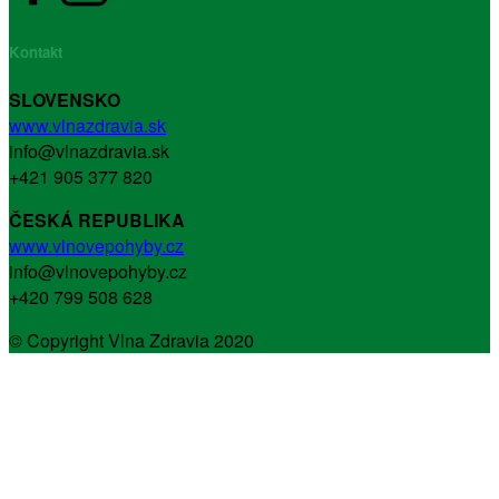
Kontakt
SLOVENSKO
www.vlnazdravia.sk
info@vlnazdravia.sk
+421 905 377 820
ČESKÁ REPUBLIKA
www.vlnovepohyby.cz
info@vlnovepohyby.cz
+420 799 508 628
© Copyright Vlna Zdravia 2020