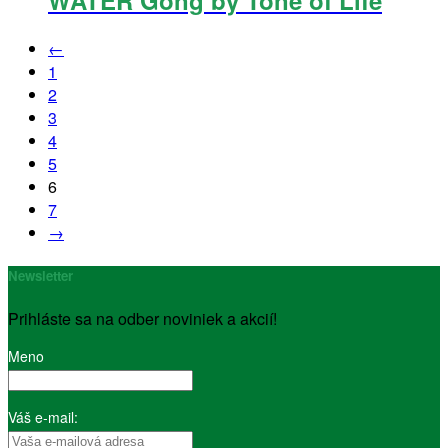
←
1
2
3
4
5
6
7
→
Newsletter
Prihláste sa na odber noviniek a akcií!
Meno
Váš e-mail: