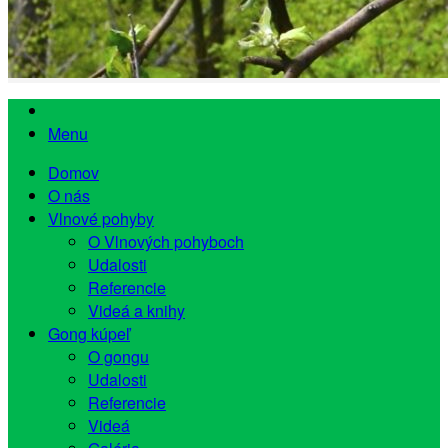
Menu
Domov
O nás
Vlnové pohyby
O Vlnových pohyboch
Udalosti
Referencie
Videá a knihy
Gong kúpeľ
O gongu
Udalosti
Referencie
Videá